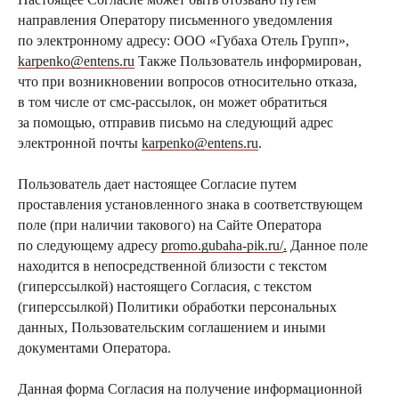
направления Оператору письменного уведомления
по электронному адресу: ООО «Губаха Отель Групп»,
karpenko@entens.ru
Также Пользователь информирован,
что при возникновении вопросов относительно отказа,
в том числе от смс-рассылок, он может обратиться
за помощью, отправив письмо на следующий адрес
электронной почты
karpenko@entens.ru
.
ПРОЕКТЫ
ПОДПИШИТЕСЬ
Бизнес на высоте
Пользователь дает настоящее Согласие путем
День рождения на высоте
проставления установленного знака в соответствующем
Кафе Montblanc
Документы
поле (при наличии такового) на Сайте Оператора
по следующему адресу
promo.gubaha-pik.ru/
.
Данное поле
Разработано агентством
находится в непосредственной близости с текстом
© ООО «ГУБАХА ОТЕЛЬ ГРУПП», 2025 г. Все права защищены.
ИНН 5918222817 | ОГРН 1245900018440
(гиперссылкой) настоящего Согласия, с текстом
(гиперссылкой) Политики обработки персональных
данных, Пользовательским соглашением и иными
документами Оператора.
Данная форма Согласия на получение информационной